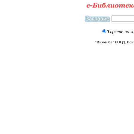
Търсене по з
"Виком 82" ЕООД. Всич